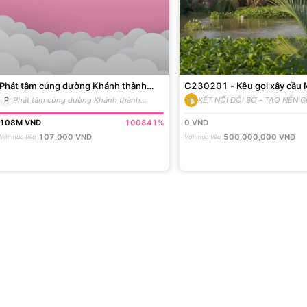
Phát tâm cúng dường Khánh thành
C230201 - Kêu gọi xây cầu
Trường 3/8/23
HƯƠNG - Tam Bình - Vĩnh L
P
Phát tâm cúng dường Khánh thành
KẾT NỐI ĐÔI BỜ - TẠO NÊN GI
Trường 3/8/23
108M
VND
100841
%
0
VND
107,000
VND
500,000,000
VND
Với mục tiêu
Với mục tiêu