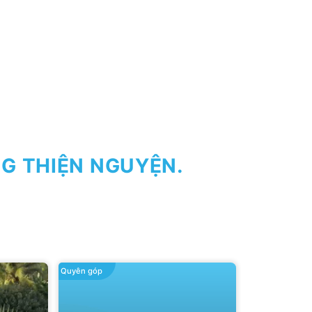
G THIỆN NGUYỆN.
Quyên góp
Trao đi