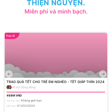
THIỆN NGUYỆN.
Miễn phí và minh bạch.
Trao đi
TRAO QUÀ TẾT CHO TRẺ EM NGHÈO - TẾT GIÁP THÌN 2024
Hỗ trợ Cộng đồng
468M
VND
Không giới hạn
Với mục tiêu
01/02/2024
Hết hạn
: