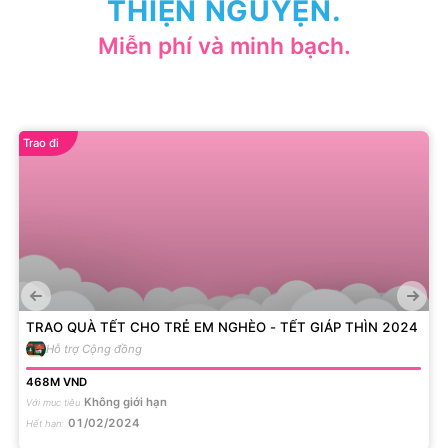
THIỆN NGUYỆN.
Miễn phí và minh bạch.
Trao đi
TRAO QUÀ TẾT CHO TRẺ EM NGHÈO - TẾT GIÁP THÌN 2024
Hỗ trợ Cộng đồng
468M
VND
Không giới hạn
Với mục tiêu
01/02/2024
Hết hạn
: