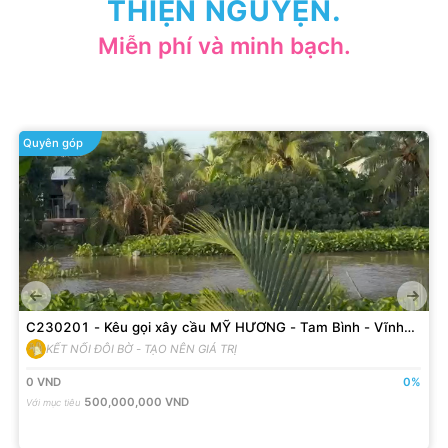
THIỆN NGUYỆN.
Miễn phí và minh bạch.
Quyên góp
C230201 - Kêu gọi xây cầu MỸ HƯƠNG - Tam Bình - Vĩnh
Long
KẾT NỐI ĐÔI BỜ - TẠO NÊN GIÁ TRỊ
0
VND
0
%
500,000,000
VND
Với mục tiêu