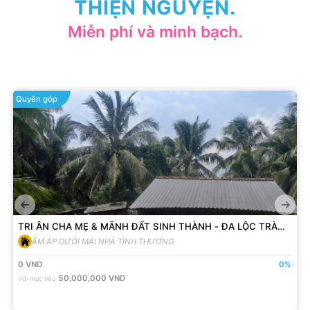
THIỆN NGUYỆN.
Miễn phí và minh bạch.
Quyên góp
TRI ÂN CHA MẸ & MÃNH ĐẤT SINH THÀNH - ĐA LỘC TRÀ
VINH - KÊU GỌI NHÀ TÌNH THƯƠNG 01 - DÌ BẺO
ẤM ÁP DƯỚI MÁI NHÀ TÌNH THƯƠNG
0
VND
0
%
50,000,000
VND
Với mục tiêu