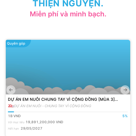
THIỆN NGUYỆN.
Miễn phí và minh bạch.
Quyên góp
DỰ ÁN EM NUÔI CHUNG TAY VÌ CỘNG ĐỒNG [MÙA 3]
ĐỒNG HÀNH VỚI 200 EM MỒ CÔI
DỰ ÁN EM NUÔI - CHUNG TAY VÌ CỘNG ĐỒNG
1B
VND
5
%
19,891,200,000
VND
Với mục tiêu
29/05/2027
Hết hạn
: